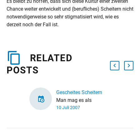
Es bleibt zu hoffen, dass sich diese Kultur einer zweiten
Chance weiter entwickelt und (berufliches) Scheitern nicht
notwendigerweise so sehr stigmatisiert wird, wie es
derzeit noch der Fall ist.
RELATED
POSTS
Gescheites Scheitern
Man mag es als
10 Juli 2007
deutsches
Charakteristikum
empfinden: Das
Scheitern beim Versuch,
eine (soziale) Idee