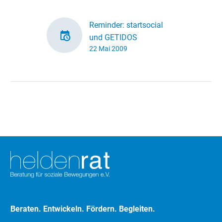
Reminder: startsocial
und GETIDOS
22 Mai 2009
Gleich zwei
Organisationen haben
uns gebeten, für Ihre
Veranstaltungen zu
werben – und aus alter
Verbundenheit kommen
wir dieser Bitte…
Beraten. Entwickeln. Fördern. Begleiten.