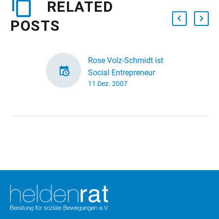
RELATED
POSTS
Rose Volz-Schmidt ist
Social Entrepreneur
11 Dez. 2007
2007
Rose Volz-Schmidt
von wellcome in
Hamburg wurde von der
Schwab Foundation for
Social
Entrepreneurship zum
Social Entrepreneur des
Jahres 2007
ausgezeichnet. Wir
freuen…