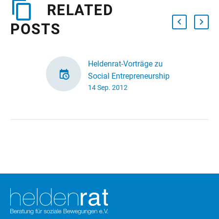
RELATED
POSTS
Heldenrat-Vorträge zu
Social Entrepreneurship
14 Sep. 2012
und CSR
Werbung in eigener
Sache – mit zwei
Vorträgen zu Social
Entrepreneurship und
CSR treten wir in den
nächsten beiden
Wochen…