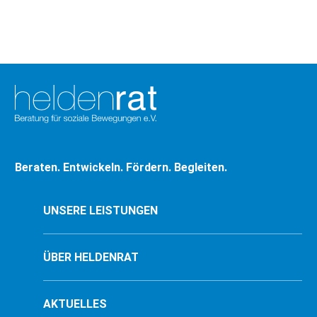
Stefanska/Wolfgang
Hafenmayer: “Die
Zukunftsmacher – Eine
Reise zu Menschen, die
die Welt verändern –
und…
Beraten. Entwickeln. Fördern. Begleiten.
UNSERE LEISTUNGEN
ÜBER HELDENRAT
AKTUELLES