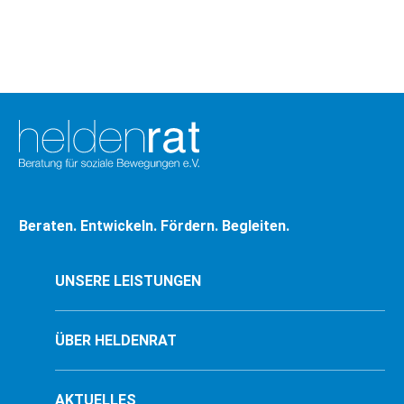
Jubiläums: Die
Heldenrat-Nachrichten
zum Nonprofit-
Management im
November. Diesmal mit
einem Schwerpunkt auf
Ausschreibungen, neuen
Lehrgängen für…
Beraten. Entwickeln. Fördern. Begleiten.
UNSERE LEISTUNGEN
ÜBER HELDENRAT
AKTUELLES