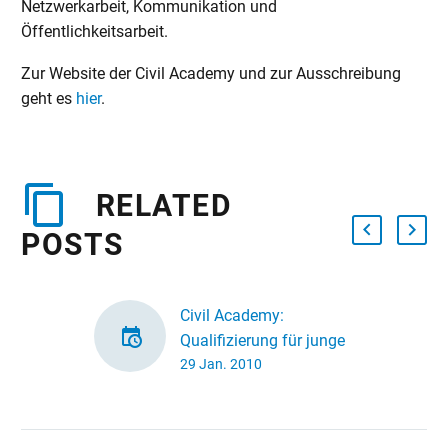
Netzwerkarbeit, Kommunikation und
Öffentlichkeitsarbeit.
Zur Website der Civil Academy und zur Ausschreibung
geht es
hier
.
RELATED
POSTS
Civil Academy:
Qualifizierung für junge
29 Jan. 2010
Freiwillige
Noch bis zum 07. März
2010 können sich junge
Menschen zwischen 18