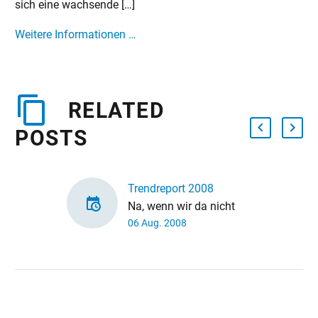
sich eine wachsende […]
Weitere Informationen …
RELATED
POSTS
Trendreport 2008
Na, wenn wir da nicht
06 Aug. 2008
mal voll im Trend liegen:
Laut aktuellem
Trendreport 2008 zählen
“Soziopreneure” und
“Creative Hubs” zu den…