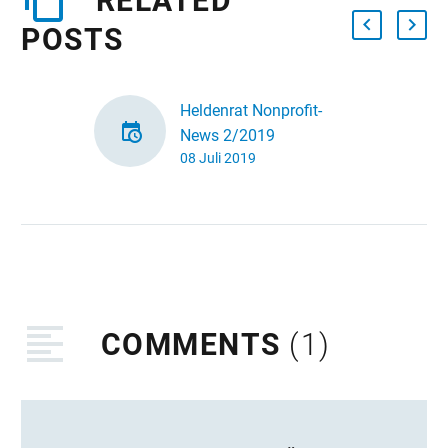
RELATED
POSTS
Heldenrat Nonprofit-
News 2/2019
08 Juli 2019
Sommerzeit ist Lesezeit.
Natürlich wünschen wir
Euch pünktlich zu den
Ferien, dass ihr
entspannende
Urlaubslektüre im Koffer
habt. Wer aber…
COMMENTS
(1)