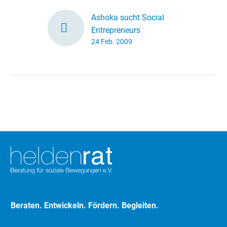
Ashoka sucht Social
Entrepreneurs
24 Feb. 2009
Ashoka sucht für sein
Förderprogramm auch in
diesem Jahr wieder
Social Entrepreneurs –
aus Ashoka-Sicht sind
das Menschen, die mit…
Beraten. Entwickeln. Fördern. Begleiten.