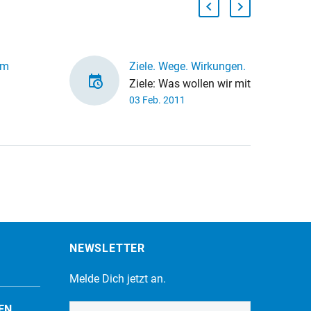
im
Ziele. Wege. Wirkungen.
Ziele: Was wollen wir mit
03 Feb. 2011
 neue
unserer Arbeit erreichen?
Wege: Wie können wir
die Ziele bestmöglich
 stoßen
erreichen? Wirkungen:
 Szene
Wie überprüfen wir,…
 Für
Überblick
NEWSLETTER
Melde Dich jetzt an.
EN