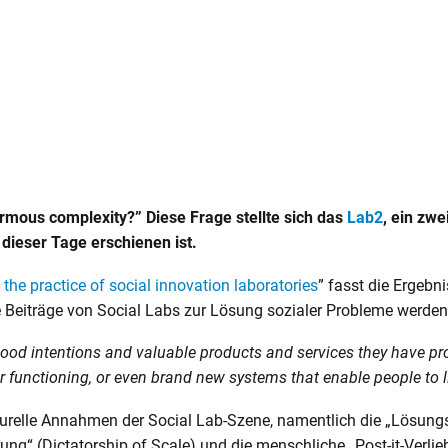
rmous complexity?” Diese Frage stellte sich das
Lab2
, ein zwe
ieser Tage erschienen ist.
the practice of social innovation laboratories
” fasst die Ergeb
die Beiträge von Social Labs zur Lösung sozialer Probleme werd
e good intentions and valuable products and services they have p
r functioning, or even brand new systems that enable people to liv
turelle Annahmen der Social Lab-Szene, namentlich die „Lösungsfa
lierung“ (Dictatorship of Scale) und die menschliche „Post-it-Verl