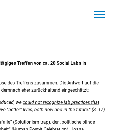
itägiges Treffen von ca. 20 Social Lab’s in
nisse des Treffens zusammen. Die Antwort auf die
en demnach eher zurückhaltend eingeschätzt:
roduced, we
could not recognize lab practices that
e “better” lives, both now and in the future.” (S. 17)
lle“ (Solutionism trap), der „politische blinde
iebheit“ (Human Post-it Celebration). Joana