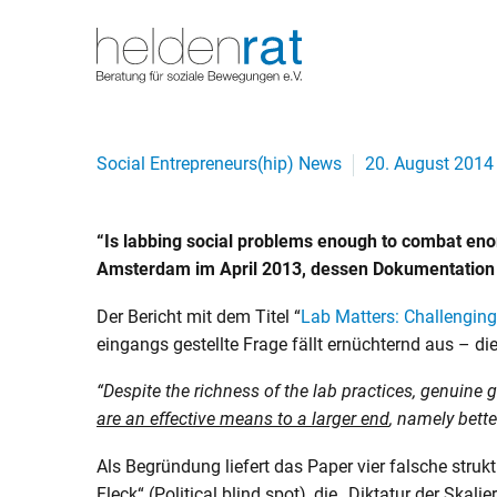
Social Entrepreneurs(hip) News
20. August 2014
“Is labbing social problems enough to combat eno
Amsterdam im April 2013, dessen Dokumentation d
Der Bericht mit dem Titel “
Lab Matters: Challenging 
eingangs gestellte Frage fällt ernüchternd aus – 
“Despite the richness of the lab practices, genuin
are an effective means to a larger end
, namely bette
Als Begründung liefert das Paper vier falsche struk
Fleck“ (Political blind spot), die „Diktatur der Ska