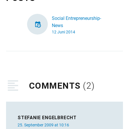
Social Entrepreneurship-
News
12 Juni 2014
Online-Plattformen,
Finanzierungsquellen,
Förderprogramme,
Publikationen,
Landkarten,
Konferenzen und
Diskussionen: Es ist
einiges los im deutschen
COMMENTS
(2)
Sozialunternehmer-
Kosmos. Wir
präsentieren wieder eine
Auswahl…
STEFANIE ENGELBRECHT
25. September 2009 at 10:16